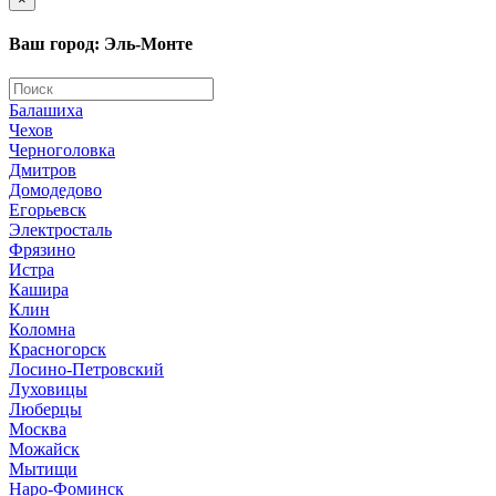
Ваш город: Эль-Монте
Балашиха
Чехов
Черноголовка
Дмитров
Домодедово
Егорьевск
Электросталь
Фрязино
Истра
Кашира
Клин
Коломна
Красногорск
Лосино-Петровский
Луховицы
Люберцы
Москва
Можайск
Мытищи
Наро-Фоминск