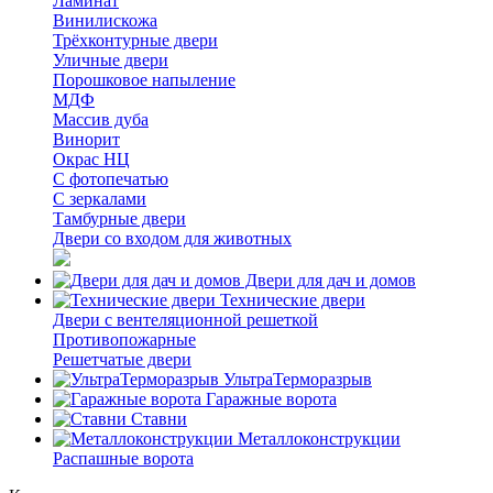
Ламинат
Винилискожа
Трёхконтурные двери
Уличные двери
Порошковое напыление
МДФ
Массив дуба
Винорит
Окрас НЦ
С фотопечатью
С зеркалами
Тамбурные двери
Двери со входом для животных
Двери для дач и домов
Технические двери
Двери с вентеляционной решеткой
Противопожарные
Решетчатые двери
УльтраТерморазрыв
Гаражные ворота
Ставни
Металлоконструкции
Распашные ворота